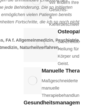
n die unmittelbare Erfahrung des
Wir lindern Ihre
 jede Behinderung. Die so initiierten
Gesichts-
ermöglichen vielen Patienten bereits
&
heiten Fortschritte, die ich so noch nicht
Kieferbeschwerden.
Osteopathie
, FA f. Allgemeinmedizin, Psychiatrie,
Ganzheitliche
medizin, Naturheilverfahren,
Heilung für
Körper und
Geist.
Manuelle Therapie
Maßgeschneiderte
manuelle
Therapiebehandlungen.
Gesundheitsmanagement