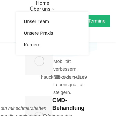
Home
Über uns
Behandlungen
Kurse
Termine
Unser Team
Preise
Partner
Unsere Praxis
Kontakt
Karriere
Physiotherapie
Mobilität
verbessern,
Schmerzen lindern,
Lebensqualität
steigern.
CMD-
Behandlung
nten mit schmerzhaften