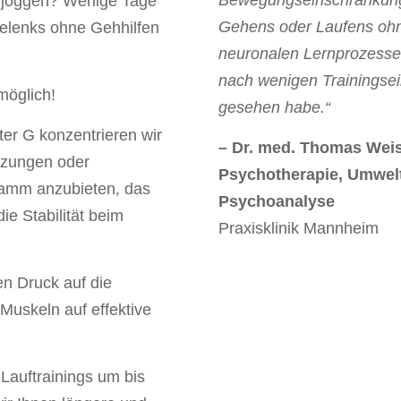
Bewegungseinschränkunge
r joggen? Wenige Tage
Gehens oder Laufens ohne
Gelenks ohne Gehhilfen
neuronalen Lernprozesse 
nach wenigen Trainingsein
möglich!
gesehen habe.“
ter G konzentrieren wir
– Dr. med. Thomas Weiss
tzungen oder
Psychotherapie, Umwelt
ramm anzubieten, das
Psychoanalyse
ie Stabilität beim
Praxisklinik Mannheim
en Druck auf die
Muskeln auf effektive
Lauftrainings um bis