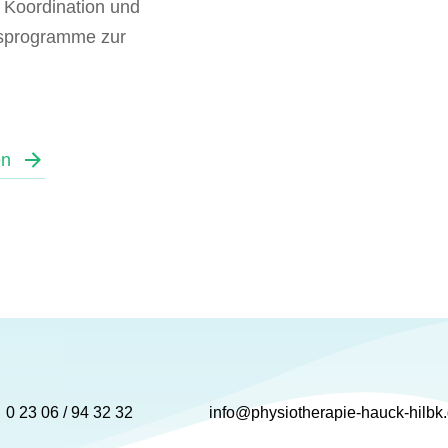
, Koordination und
gsprogramme zur
en
0 23 06 / 94 32 32
info@physiotherapie-hauck-hilbk