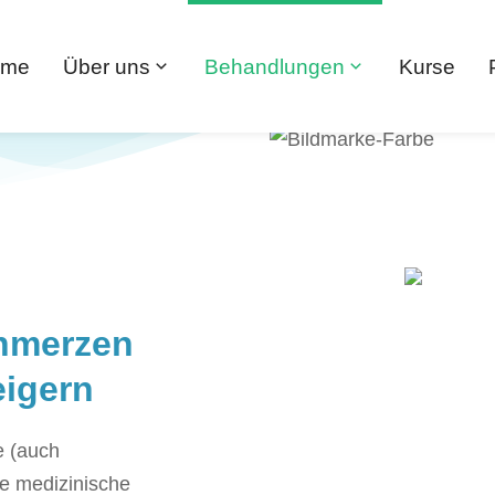
ome
Über uns
Behandlungen
Kurse
chmerzen
eigern
e (auch
ne medizinische