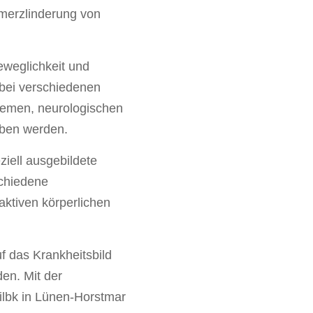
hmerzlinderung von
eweglichkeit und
 bei verschiedenen
emen, neurologischen
eben werden.
ziell ausgebildete
schiedene
ktiven körperlichen
 das Krankheitsbild
en. Mit der
lbk in Lünen-Horstmar